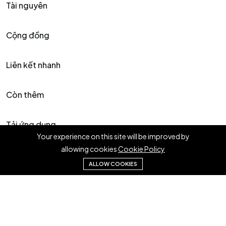
Tài nguyên
Cộng đồng
Liên kết nhanh
Còn thêm
Tải ứng dụng
Your experience on this site will be improved by
allowing cookies
Cookie Policy
ALLOW COOKIES
©2023 Zezo Business . All right reserved.