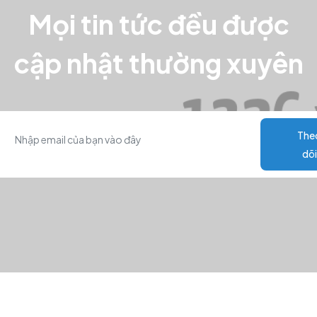
Mọi tin tức đều được
cập nhật thường xuyên
The
dõi