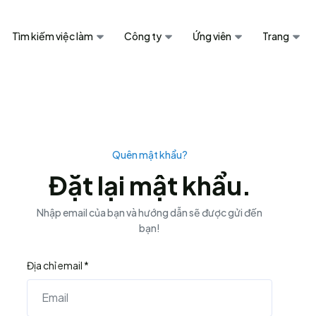
Tìm kiếm việc làm
Công ty
Ứng viên
Trang
Quên mật khẩu?
Đặt lại mật khẩu.
Nhập email của bạn và hướng dẫn sẽ được gửi đến
bạn!
Địa chỉ email *