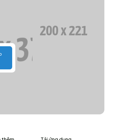
o
 thêm
Tải ứng dụng