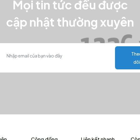
Mọi tin tức đều được
cập nhật thường xuyên
The
dõi
yên
Cộng đồng
Liên kết nhanh
Còn